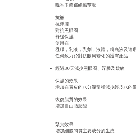
晚香玉癒傷組織萃取
抗皺
抗浮腫
對抗黑眼圈
舒緩保濕
使用在
凝膠，乳液，乳劑，液體，粉底液及遮
任何致力於對抗眼周變化的護膚產品
經過30天減少黑眼圈、浮腫及皺紋
保濕的效果
增加在表皮的水分滯留和減少經皮水的
恢復脂質的效果
增加自由脂肪酸
緊實效果
增加細胞間質主要成分的生成