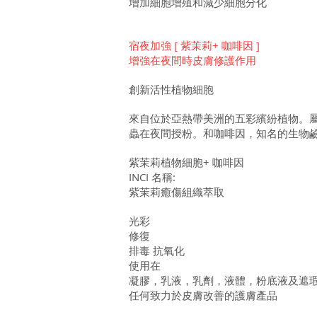
增加細胞增殖和減少細胞分化
宿夜加強 [ 紫茉莉+ 咖啡因 ]
增強在夜間時皮膚修護作用
創新活性植物細胞
來自位於亞熱帶美洲的五彩繽紛植物。屬
蟲在夜間授粉。和咖啡因，知名的生物
紫茉莉植物細胞+ 咖啡因
INCI 名稱:
紫茉莉癒傷組織萃取
光彩
修復
排毒 抗氧化
使用在
凝膠，乳液，乳劑，液體，粉底液及遮
任何致力於皮膚改善的護膚產品