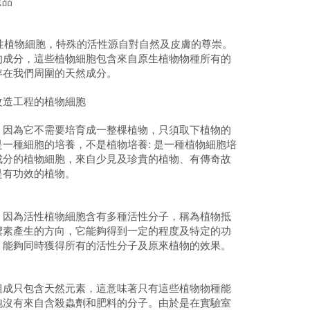
妝品
活性植物細胞，特殊的活性源自對自然及皮膚的尊崇。
的成分，這些植物細胞包含來自原生植物物種所有的
存在我們周圍的天然成分。
改造工程的植物細胞
，因為它不需要培育成一整棵植物，只須取下植物的
一種細胞的培養，不是植物培養: 是一種植物細胞培
成分的植物細胞，來自少見及珍貴的植物、有傳奇故
是有功效的植物。
。因為活性植物細胞含有多種活性分子，稱為植物抵
禦素產生的方向，它能夠得到一定的程度及特定的功
，能夠同時獲得所有的活性分子及原來植物的效果。
組成只包含天然元素，這意味著只有這些植物物種能
胞沒有來自含殺蟲劑和肥料的分子。由於是在實驗室