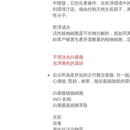
中開發，它的生產條件、在乾淨環境中
到環境汙染。藉由控制天然生長因子，
性分子。
乾淨成分
活性植物細胞是可生物分解的，就如同其它
給客戶確實生產所需數量的植物細胞，這
平滑淡光白薔薇
光澤膚色的源頭
自古即為眾所知的古代雜交薔薇: 另一
心價值: 堅韌，耐寒，能在艱困陰暗的
白薔薇植物細胞
INCI 名稱:
白薔薇葉細胞萃取
光彩
排毒
再生抗污染物質