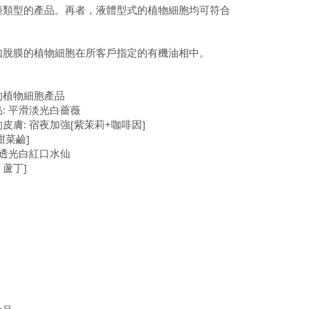
種類型的產品。再者，液體型式的植物細胞均可符合
如脫膜的植物細胞在所客戶指定的有機油相中。
的植物細胞產品
: 平滑淡光白薔薇
膚: 宿夜加強[紫茉莉+咖啡因]
甜菜鹼]
 透光白紅口水仙
 蘆丁]