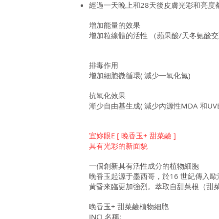
經過一天晚上和28天後皮膚光彩和亮度
增加能量的效果
增加粒線體的活性 （蘋果酸/天冬氨酸
排毒作用
增加細胞微循環( 減少一氧化氮)
抗氧化效果
漸少自由基生成( 減少內源性MDA 和UVB
宜妳眼E [ 晚香玉+ 甜菜鹼 ]
具有光彩的新面貌
一個創新具有活性成分的植物細胞
晚香玉起源于墨西哥，於16 世紀傳入
黃昏來臨更加強烈。萃取自甜菜根（甜
晚香玉+ 甜菜鹼植物細胞
INCI 名稱: