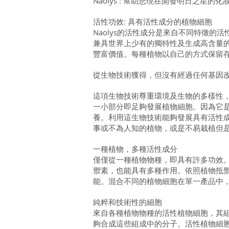
Naolys : 幫助您現在開發明日之星的化
活性功效: 具有活性成分的植物細胞
Naolys的活性成分是來自不同特徵的
兼具世界上少有的獨特性及生成高含量
豐富價值。每種植物以自己的方式保留
從生物技術獲得，但沒有經過任何基因
這項生物技術尊重環境及生物的多樣性
一小部分即足夠發展植物細胞。因為它是
養。利用這生物技術能夠發展具有活性
事或不為人知的植物，或是不易栽植但
一種植物，多種活性成分
僅僅從一種植物物種，即具有許多功效
禦素，也能具有多種作用。依照植物抵
能。混合不同的植物細胞在單一產品中
純粹和技術性的細胞
來自各種植物物種的活性植物細胞，其
夠合成這些組成中的分子。活性植物細