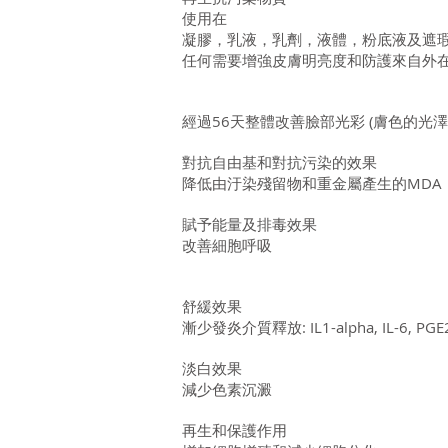
使用在
凝膠，乳液，乳劑，液體，粉底液及遮瑕
任何需要增強皮膚明亮度和防護來自外
經過56天整體改善臉部光彩 (膚色的光
對抗自由基和對抗污染的效果
降低由汙染殘留物和重金屬產生的MDA
賦予能量及排毒效果
改善細胞呼吸
舒緩效果
漸少發炎介質釋放: IL1-alpha, IL-6, PGE
淡白效果
減少色素沉澱
再生和保護作用