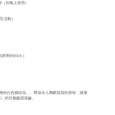
都（在晚上使用）
交互活動）
誘導的MDA )
歐洲的白色穗狀花。。釋放令人陶醉甜甜的香味，隨著
菜）的甘氨酸甜菜鹼。