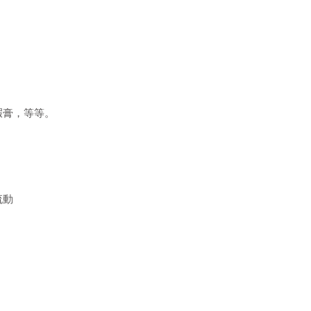
瑕膏，等等。
流動