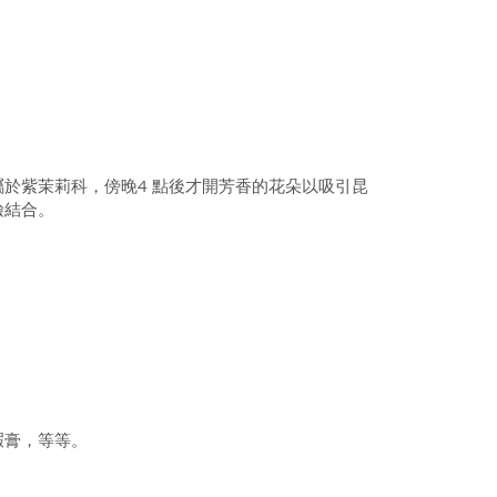
於紫茉莉科，傍晚4 點後才開芳香的花朵以吸引昆
鹼結合。
瑕膏，等等。