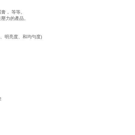
膏， 等等。
在壓力的產品。
澤、明亮度、和均勻度)
2