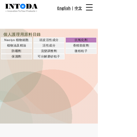
English
|
中文
英特達實業有限公司
Intoda Specialty Co., Ltd
個人護理用原料目錄
Naolys 植物細胞
頭皮活性成分
抗氧化劑
植物油及精油
活性成分
香精助留劑
防曬劑
流變調整劑
微粉粒子
保濕劑
可分解磨砂粒子